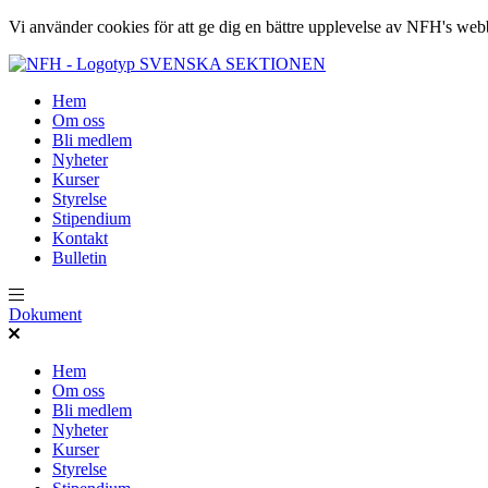
Vi använder cookies för att ge dig en bättre upplevelse av NFH's web
SVENSKA SEKTIONEN
Hem
Om oss
Bli medlem
Nyheter
Kurser
Styrelse
Stipendium
Kontakt
Bulletin
Dokument
Hem
Om oss
Bli medlem
Nyheter
Kurser
Styrelse