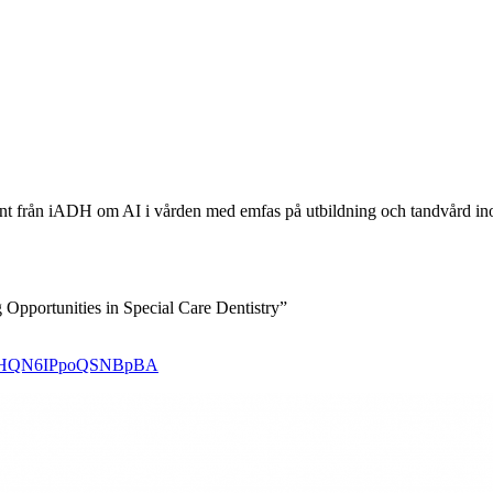
vent från iADH om AI i vården med emfas på utbildning och tandvård i
ng Opportunities in Special Care Dentistry”
ixVvHQN6IPpoQSNBpBA