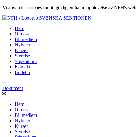
Vi använder cookies för att ge dig en bättre upplevelse av NFH's web
SVENSKA SEKTIONEN
Hem
Om oss
Bli medlem
Nyheter
Kurser
Styrelse
Stipendium
Kontakt
Bulletin
Dokument
Hem
Om oss
Bli medlem
Nyheter
Kurser
Styrelse