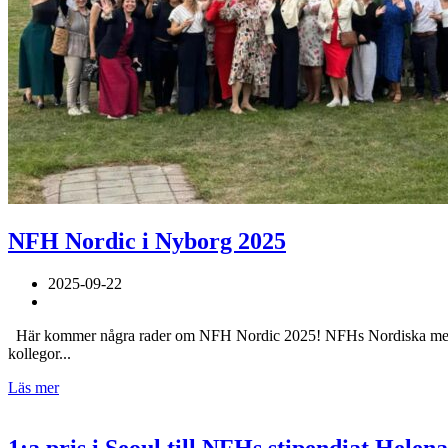
NFH Nordic i Nyborg 2025
2025-09-22
Här kommer några rader om NFH Nordic 2025! NFHs Nordiska medlemsl
kollegor...
Läs mer
1:a pris i Seoul till NFHs stipendiat Helen