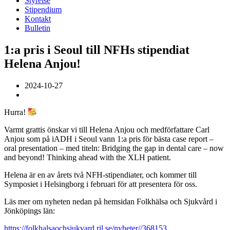
Styrelse
Stipendium
Kontakt
Bulletin
1:a pris i Seoul till NFHs stipendiat
Helena Anjou!
2024-10-27
Hurra!
Varmt grattis önskar vi till Helena Anjou och medförfattare Carl
Anjou som på iADH i Seoul vann 1:a pris för bästa case report –
oral presentation – med titeln: Bridging the gap in dental care – now
and beyond! Thinking ahead with the XLH patient.
Helena är en av årets två NFH-stipendiater, och kommer till
Symposiet i Helsingborg i februari för att presentera för oss.
Läs mer om nyheten nedan på hemsidan Folkhälsa och Sjukvård i
Jönköpings län:
https://folkhalsaochsjukvard.rjl.se/nyheter//368153